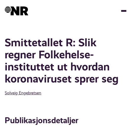
Hopp
til
hovedinnhold
Smittetallet R: Slik
regner Folkehelse­­
instituttet ut hvordan
korona­viruset sprer seg
Solveig Engebretsen
Publikasjonsdetaljer