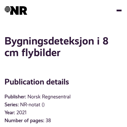
Skip
to
main
content
Bygningsdeteksjon i 8
cm flybilder
Publication details
Publisher:
Norsk Regnesentral
Series:
NR-notat ()
Year:
2021
Number of pages:
38