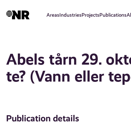
Skip
to
Areas
Industries
Projects
Publications
A
main
content
Abels tårn 29. ok
te? (Vann eller te
Publication details