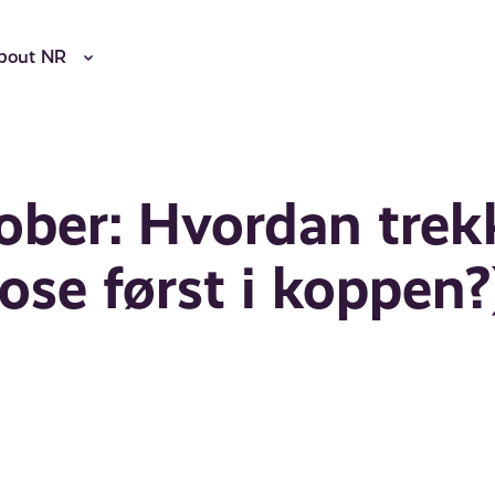
bout NR
tober: Hvordan trek
pose først i koppen?