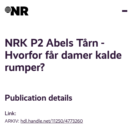
Skip
to
main
content
NRK P2 Abels Tårn -
Hvorfor får damer kalde
rumper?
Publication details
Link:
ARKIV:
hdl.handle.net/11250/4773260