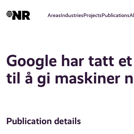
Skip
to
Areas
Industries
Projects
Publications
A
main
content
Google har tatt et
til å gi maskiner 
Publication details