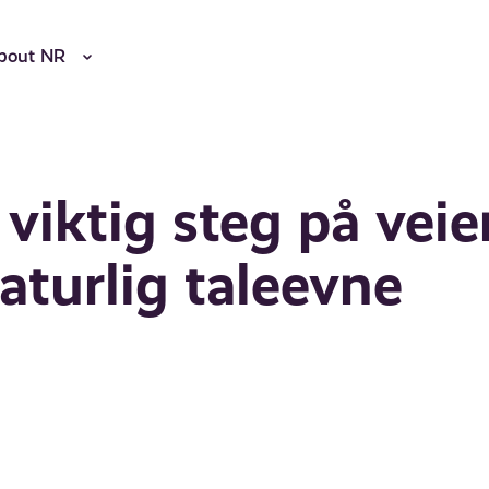
bout NR
 viktig steg på veie
naturlig taleevne