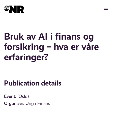
Skip
to
main
content
Bruk av AI i finans og
forsikring – hva er våre
erfaringer?
Publication details
Event:
(Oslo)
Organiser:
Ung i Finans