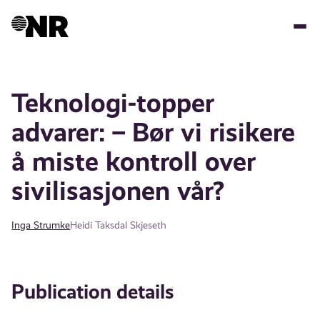
Skip
to
main
content
Teknologi-topper
advarer: – Bør vi risikere
å miste kontroll over
sivilisasjonen vår?
Inga Strumke
Heidi Taksdal Skjeseth
Publication details