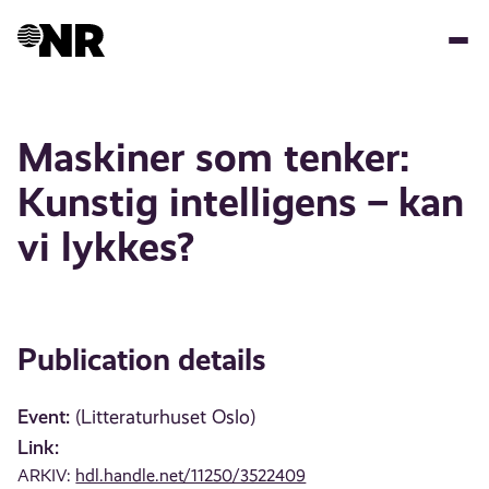
Skip
to
main
content
Maskiner som tenker:
Kunstig intelligens – kan
vi lykkes?
Publication details
Event:
(Litteraturhuset Oslo)
Link:
ARKIV:
hdl.handle.net/11250/3522409