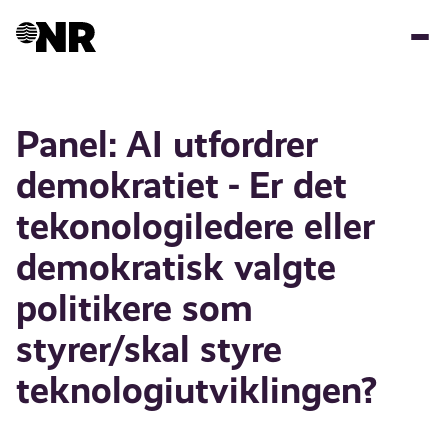
Skip
to
main
content
Panel: AI utfordrer
demokratiet - Er det
tekonologiledere eller
demokratisk valgte
politikere som
styrer/skal styre
teknologiutviklingen?