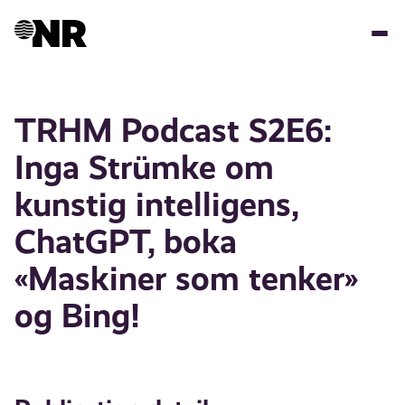
Skip
to
main
content
TRHM Podcast S2E6:
Inga Strümke om
kunstig intelligens,
ChatGPT, boka
«Maskiner som tenker»
og Bing!