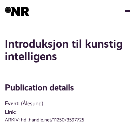
Skip
to
main
content
Introduksjon til kunstig
intelligens
Publication details
Event:
(Ålesund)
Link:
ARKIV:
hdl.handle.net/11250/3597725