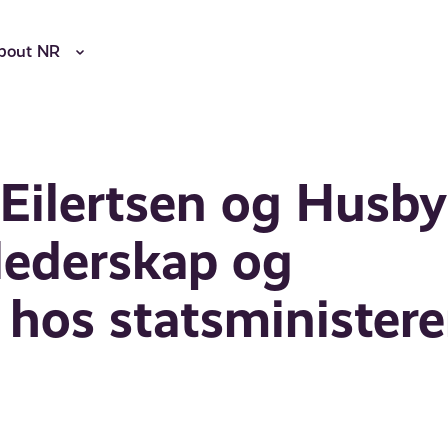
bout NR
Eilertsen og Husby
 lederskap og
e hos statsminister