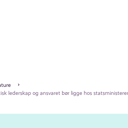
ature
tisk lederskap og ansvaret bør ligge hos statsministere