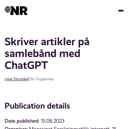
Skip
to
main
content
Skriver artikler på
samlebånd med
ChatGPT
Inga Strumke
Elin Fugelsnes
Publication details
Date published:
15.06.2023
Organiser: