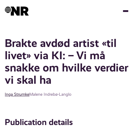
Skip
to
main
content
Brakte avdød artist «til
livet» via KI: – Vi må
snakke om hvilke verdier
vi skal ha
Inga Strumke
Malene Indrebø-Langlo
Publication details