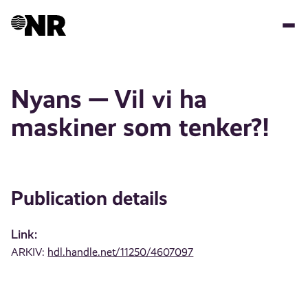
Skip
to
main
content
Nyans — Vil vi ha
maskiner som tenker?!
Publication details
Link:
ARKIV:
hdl.handle.net/11250/4607097