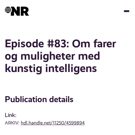
Skip
to
main
content
Episode #83: Om farer
og muligheter med
kunstig intelligens
Publication details
Link:
ARKIV:
hdl.handle.net/11250/4599894