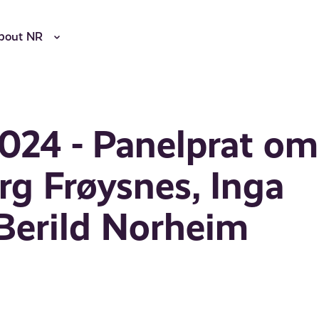
bout NR
024 - Panelprat om
g Frøysnes, Inga
Berild Norheim