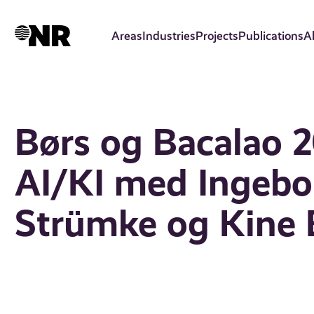
Skip
to
Areas
Industries
Projects
Publications
A
main
content
Børs og Bacalao 2
AI/KI med Ingebor
Strümke og Kine 