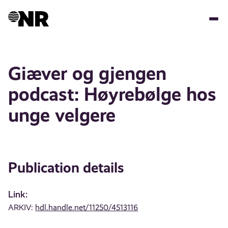
Skip
to
main
content
Giæver og gjengen
podcast: Høyrebølge hos
unge velgere
Publication details
Link:
ARKIV:
hdl.handle.net/11250/4513116