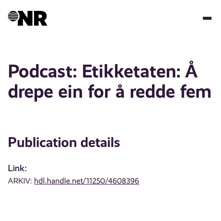
Skip
to
main
content
Podcast: Etikketaten: Å
drepe ein for å redde fem
Publication details
Link:
ARKIV:
hdl.handle.net/11250/4608396