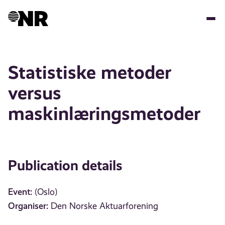
Skip
to
main
content
Statistiske metoder
versus
maskinlæringsmetoder
Publication details
Event:
(Oslo)
Organiser:
Den Norske Aktuarforening