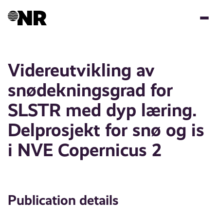
Skip
to
main
content
Videreutvikling av
snødekningsgrad for
SLSTR med dyp læring.
Delprosjekt for snø og is
i NVE Copernicus 2
Publication details