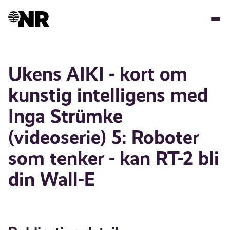
Skip
to
main
content
Ukens AIKI - kort om
kunstig intelligens med
Inga Strümke
(videoserie) 5: Roboter
som tenker - kan RT-2 bli
din Wall-E