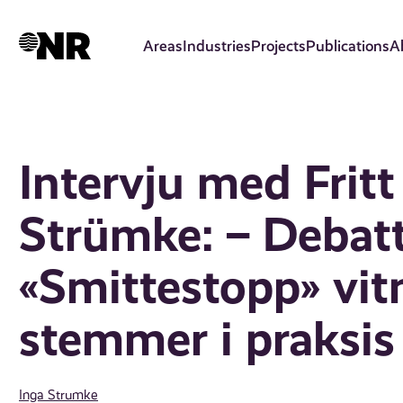
Skip
to
Areas
Industries
Projects
Publications
A
main
content
Intervju med Fritt
Strümke: – Debat
«Smittestopp» vit
stemmer i praksis
Inga Strumke