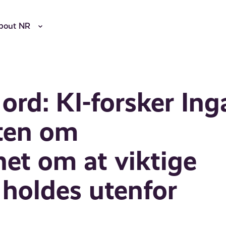
bout NR
 ord: KI-forsker Ing
ten om
net om at viktige
 holdes utenfor