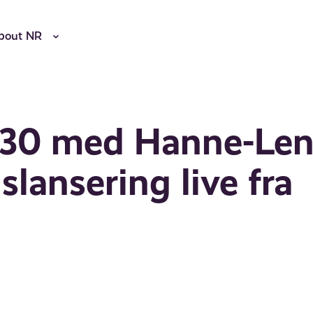
bout NR
030 med Hanne-Le
lansering live fra