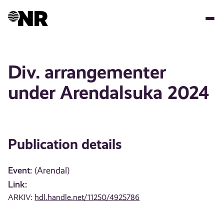
Skip
to
main
content
Div. arrangementer
under Arendalsuka 2024
Publication details
Event:
(Arendal)
Link:
ARKIV:
hdl.handle.net/11250/4925786