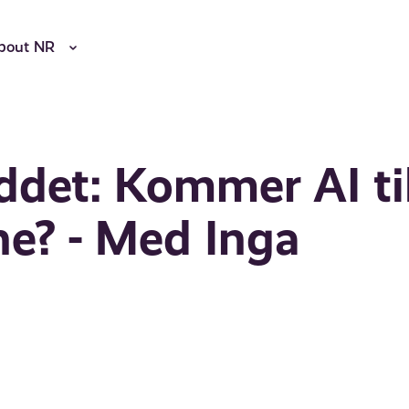
bout NR
ddet: Kommer AI ti
ne? - Med Inga