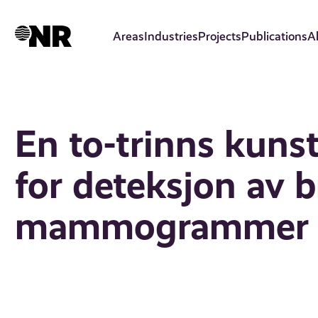
Skip
to
Areas
Industries
Projects
Publications
A
main
content
En to-trinns kunst
for deteksjon av b
mammogrammer