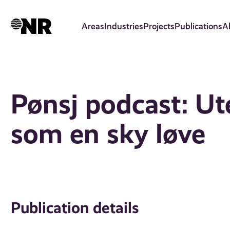
Skip
to
Areas
Industries
Projects
Publications
A
main
content
Pønsj podcast: Ut
som en sky løve
Publication details