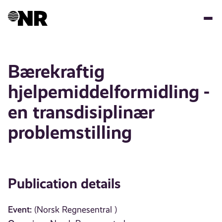
Skip
to
main
content
Bærekraftig
hjelpemiddelformidling -
en transdisiplinær
problemstilling
Publication details
Event:
(Norsk Regnesentral )