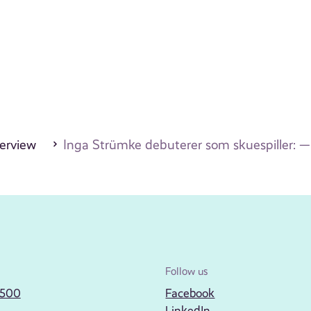
erview
Inga Strümke debuterer som skuespiller: — K
Follow us
2500
Facebook
LinkedIn