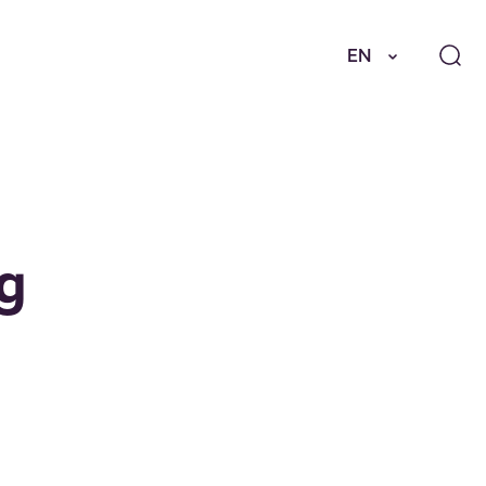
EN
og