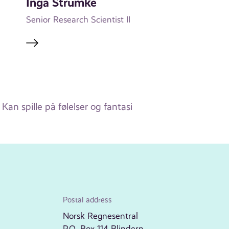
Inga Strümke
Senior Research Scientist II
an spille på følelser og fantasi
Postal address
Norsk Regnesentral
P.O. Box 114 Blindern