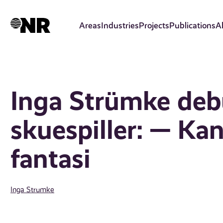
Skip
to
Areas
Industries
Projects
Publications
A
main
content
Inga Strümke deb
skuespiller: — Kan
fantasi
Inga Strumke