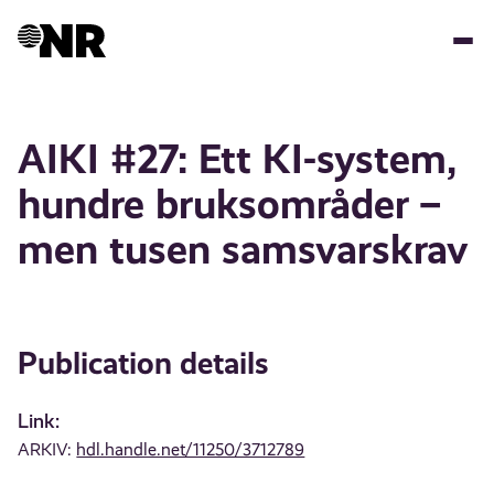
Skip
to
main
content
AIKI #27: Ett KI-system,
hundre bruksområder –
men tusen samsvarskrav
Publication details
Link:
ARKIV:
hdl.handle.net/11250/3712789