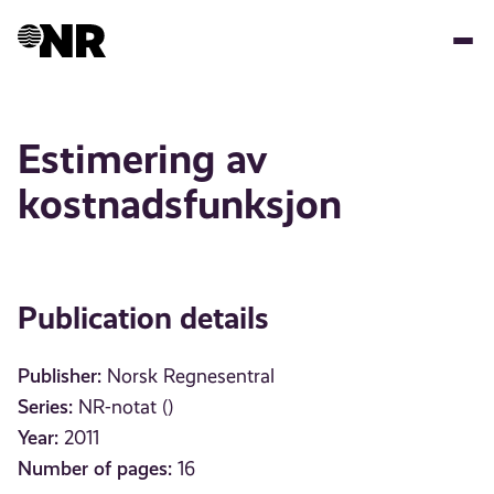
Skip
to
main
content
Estimering av
kostnadsfunksjon
Publication details
Publisher:
Norsk Regnesentral
Series:
NR-notat ()
Year:
2011
Number of pages:
16