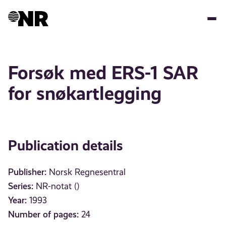
Skip
to
main
content
Forsøk med ERS-1 SAR
for snøkartlegging
Publication details
Publisher:
Norsk Regnesentral
Series:
NR-notat ()
Year:
1993
Number of pages:
24