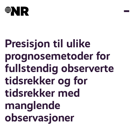
Skip
to
main
content
Presisjon til ulike
prognosemetoder for
fullstendig observerte
tidsrekker og for
tidsrekker med
manglende
observasjoner