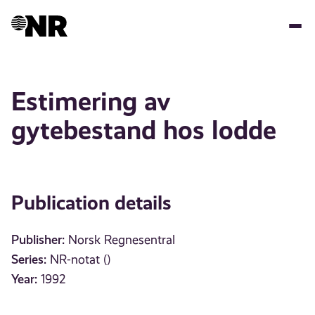
Skip
to
main
content
Estimering av
gytebestand hos lodde
Publication details
Publisher:
Norsk Regnesentral
Series:
NR-notat ()
Year:
1992