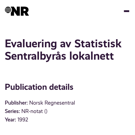
Skip
to
main
content
Evaluering av Statistisk
Sentralbyrås lokalnett
Publication details
Publisher:
Norsk Regnesentral
Series:
NR-notat ()
Year:
1992