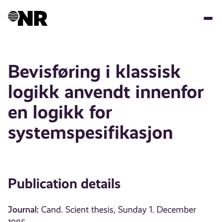
Skip
to
main
content
Bevisføring i klassisk
logikk anvendt innenfor
en logikk for
systemspesifikasjon
Publication details
Journal:
Cand. Scient thesis, Sunday 1. December