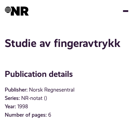
Skip
to
main
content
Studie av fingeravtrykk
Publication details
Publisher:
Norsk Regnesentral
Series:
NR-notat ()
Year:
1998
Number of pages:
6