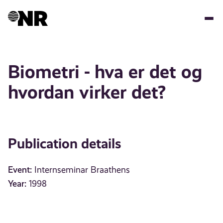
Skip
to
main
content
Biometri - hva er det og
hvordan virker det?
Publication details
Event:
Internseminar Braathens
Year:
1998