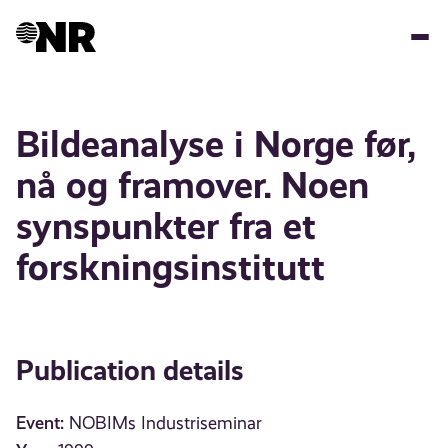
Skip
to
main
content
Bildeanalyse i Norge før,
nå og framover. Noen
synspunkter fra et
forskningsinstitutt
Publication details
Event:
NOBIMs Industriseminar