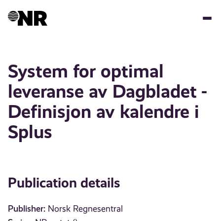
Skip
to
main
content
System for optimal
leveranse av Dagbladet -
Definisjon av kalendre i
Splus
Publication details
Publisher:
Norsk Regnesentral