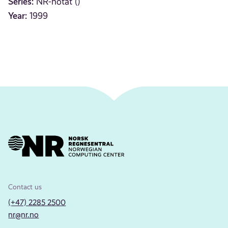
Series:
NR-notat ()
Year:
1999
Contact us
(+47) 2285 2500
nr@nr.no