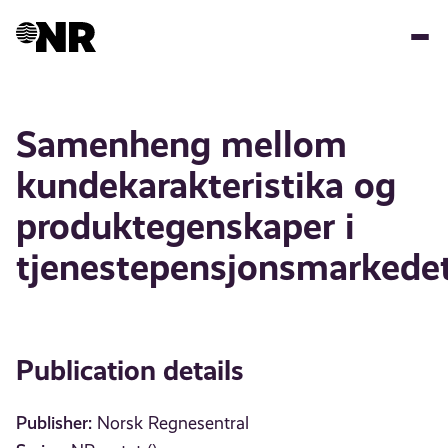
Skip
to
main
content
Samenheng mellom
kundekarakteristika og
produktegenskaper i
tjenestepensjonsmarkede
Publication details
Publisher:
Norsk Regnesentral