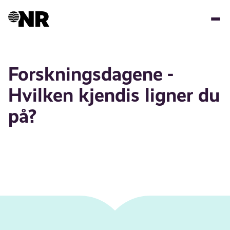
Skip
to
main
content
Forskningsdagene -
Hvilken kjendis ligner du
på?