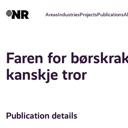
Skip
to
Areas
Industries
Projects
Publications
A
main
content
Faren for børskra
kanskje tror
Publication details