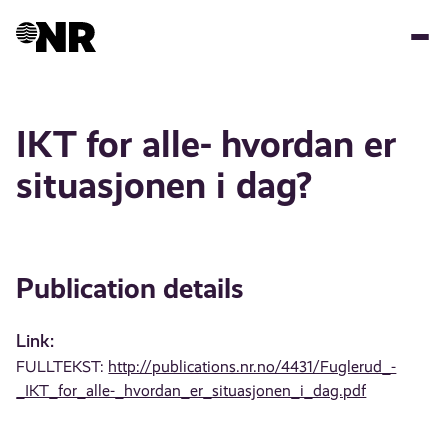
Skip
to
main
content
IKT for alle- hvordan er
situasjonen i dag?
Publication details
Link:
FULLTEKST:
http://publications.nr.no/4431/Fuglerud_-
_IKT_for_alle-_hvordan_er_situasjonen_i_dag.pdf