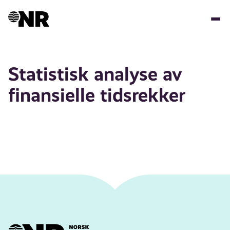
Skip
to
main
content
Statistisk analyse av
finansielle tidsrekker