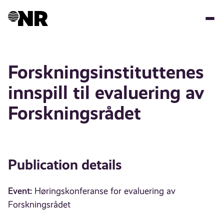
Skip
to
main
content
Forskningsinstituttenes
innspill til evaluering av
Forskningsrådet
Publication details
Event:
Høringskonferanse for evaluering av
Forskningsrådet