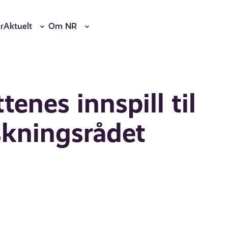
r
Aktuelt
Om NR
tenes innspill til
skningsrådet