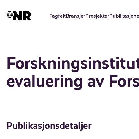
Hopp
til
Fagfelt
Bransjer
Prosjekter
Publikasjone
hovedinnhold
Forskningsinstitut
evaluering av For
Publikasjonsdetaljer