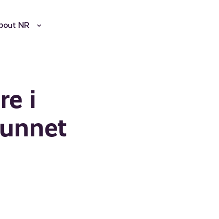
bout NR
re i
funnet