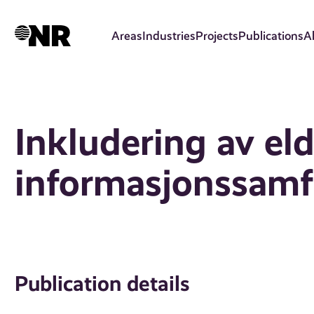
Skip
to
Areas
Industries
Projects
Publications
A
main
content
Inkludering av eld
informasjonssam
Publication details