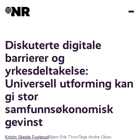
Skip
to
main
content
Diskuterte digitale
barrierer og
yrkesdeltakelse:
Universell utforming kan
gi stor
samfunnsøkonomisk
gevinst
Kristin Skeide Fuglerud
Bjørn Erik Thon
Terje Andre Olsen